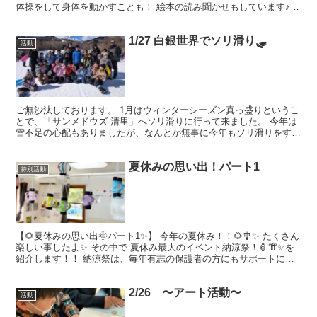
体操をして身体を動かすことも！ 絵本の読み聞かせもしています♪
楽しみながら音楽に触れているみらいっこの子ども達...
1/27 白銀世界でソリ滑り🛷
活動
ご無沙汰しております。 1月はウィンターシーズン真っ盛りというこ
とで、「サンメドウズ 清里」へソリ滑りに行って来ました。 今年は
雪不足の心配もありましたが、なんとか無事に今年もソリ滑りをする
事が出来ました。 初めてのお子さんも2度目のお子さ...
夏休みの思い出！パート1
特別活動
【🌻夏休みの思い出🌞パート1✨】 今年の夏休み！！🌻🎐✨ たくさん
楽しい事したよ✨ その中で 夏休み最大のイベント納涼祭！🏮👘✨を
紹介します！！ 納涼祭は、毎年有志の保護者の方にもサポートに入
っていただき開催します。 今年も、焼きそば、 唐...
2/26 〜アート活動〜
活動