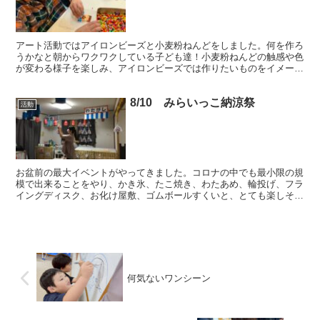
アート活動ではアイロンビーズと小麦粉ねんどをしました。何を作ろ
うかなと朝からワクワクしている子ども達！小麦粉ねんどの触感や色
が変わる様子を楽しみ、アイロンビーズでは作りたいものをイメージ
しながら手先を器用に使って作り進めました。
8/10 みらいっこ納涼祭
活動
お盆前の最大イベントがやってきました。コロナの中でも最小限の規
模で出来ることをやり、かき氷、たこ焼き、わたあめ、輪投げ、フラ
イングディスク、お化け屋敷、ゴムボールすくいと、とても楽しそう
な様子が見られました。
何気ないワンシーン