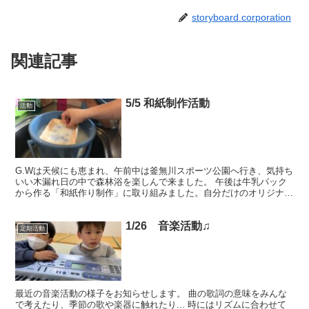
storyboard.corporation
関連記事
5/5 和紙制作活動
活動
G.Wは天候にも恵まれ、午前中は釜無川スポーツ公園へ行き、気持ち
いい木漏れ日の中で森林浴を楽しんで来ました。 午後は牛乳パック
から作る「和紙作り制作」に取り組みました。自分だけのオリジナル
の和紙葉書を完成させました。
1/26 音楽活動♫
定期活動
最近の音楽活動の様子をお知らせします。 曲の歌詞の意味をみんな
で考えたり、季節の歌や楽器に触れたり... 時にはリズムに合わせて