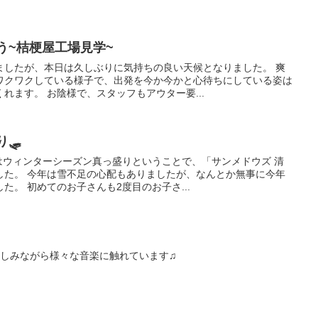
ろう~桔梗屋工場見学~
ましたが、本日は久しぶりに気持ちの良い天候となりました。 爽
ワクワクしている様子で、出発を今か今かと心待ちにしている姿は
れます。 お陰様で、スタッフもアウター要...
り🛷
はウィンターシーズン真っ盛りということで、「サンメドウズ 清
した。 今年は雪不足の心配もありましたが、なんとか無事に今年
た。 初めてのお子さんも2度目のお子さ...
楽しみながら様々な音楽に触れています♫