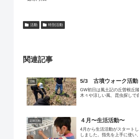
活動
特別活動
関連記事
5/3 古墳ウォーク活動
活動
GW初日は風土記の丘曽根丘
木々や涼しい風、昆虫探しで
４月〜生活活動〜
定期活動
4月から生活活動がスタート
しました。指先を上手に使い