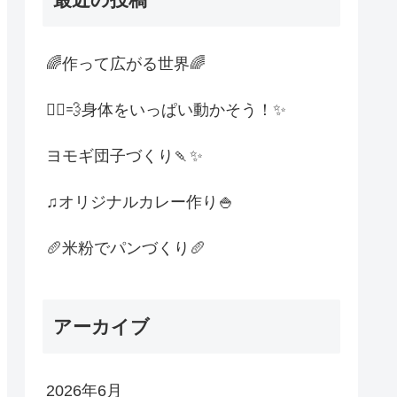
🌈作って広がる世界🌈
🏃‍♀️💨身体をいっぱい動かそう！✨
ヨモギ団子づくり🍡✨
♫オリジナルカレー作り🍚
🥖米粉でパンづくり🥖
アーカイブ
2026年6月