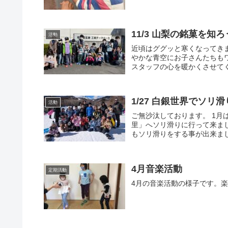
11/3 山梨の銘菓を知
活動
近頃はググッと寒くなってき
やかな青空にお子さんたちも
スタッフの心を暖かくさせてく
1/27 白銀世界でソリ滑
活動
ご無沙汰しております。 1月
里」へソリ滑りに行って来ま
もソリ滑りをする事が出来まし
4月音楽活動
定期活動
4月の音楽活動の様子です。