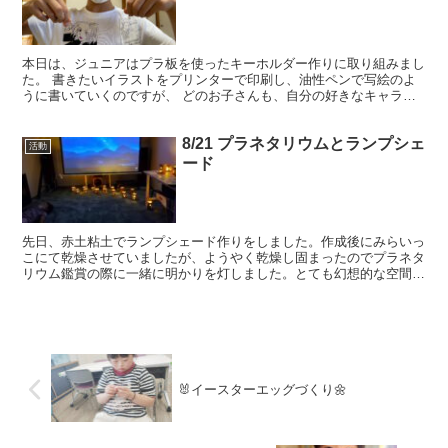
本日は、ジュニアはプラ板を使ったキーホルダー作りに取り組みまし
た。 書きたいイラストをプリンターで印刷し、油性ペンで写絵のよ
うに書いていくのですが、 どのお子さんも、自分の好きなキャラク
ターのキーホルダーを作成できてとても喜んでいる様子が見...
8/21 プラネタリウムとランプシェ
活動
ード
先日、赤土粘土でランプシェード作りをしました。作成後にみらいっ
こにて乾燥させていましたが、ようやく乾燥し固まったのでプラネタ
リウム鑑賞の際に一緒に明かりを灯しました。とても幻想的な空間の
中、お子さん達もリラックスして過ごしていました。
🐰イースターエッグづくり🌼