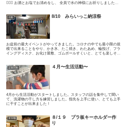
🏊‍♂️✨ お酒とお塩でお清めをし、 全員で水の神様にお祈りしました🙏
✨ お祈り後は…みんなでプ...
8/10 みらいっこ納涼祭
活動
お盆前の最大イベントがやってきました。コロナの中でも最小限の規
模で出来ることをやり、かき氷、たこ焼き、わたあめ、輪投げ、フラ
イングディスク、お化け屋敷、ゴムボールすくいと、とても楽しそう
な様子が見られました。
４月〜生活活動〜
定期活動
4月から生活活動がスタートしました。スタッフの話を集中して聞い
て、洗濯物の干し方を練習しました。指先を上手に使い、とても上手
に干すことが出来ました！
８/１９ プラ板キーホルダー作
未分類
り